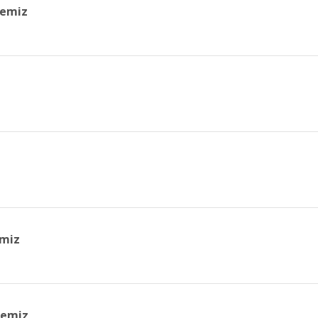
jemiz
emiz
jemiz