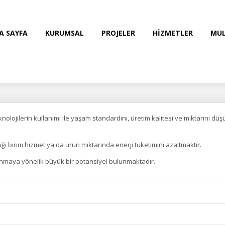
A SAYFA
KURUMSAL
PROJELER
HİZMETLER
MUL
 teknolojilerin kullanımı ile yaşam standardını, üretim kalitesi ve miktarını 
iliği birim hizmet ya da ürün miktarında enerji tüketimini azaltmaktır.
anmaya yönelik büyük bir potansiyel bulunmaktadır.