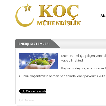
AN
ENERJİ SİSTEMLERİ
Enerji verimliliği, gelişen yeni
yapabilmektedir.
Başka bir deyişle, enerji veriml
Günlük yaşantımızın hemen her anında, enerjiyi verimli kull
İlgili Terimler :