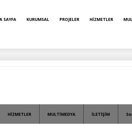
A SAYFA
KURUMSAL
PROJELER
HİZMETLER
MUL
HİZMETLER
MULTİMEDYA
İLETİŞİM
So