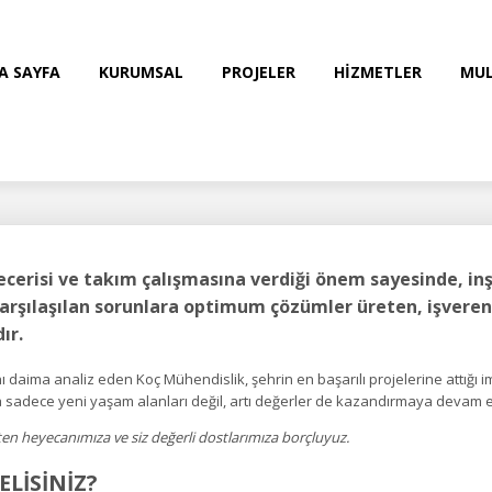
A SAYFA
KURUMSAL
PROJELER
HİZMETLER
MUL
ecerisi ve takım çalışmasına verdiği önem sayesinde, inşa
şılaşılan sorunlara optimum çözümler üreten, işveren 
ır.
 daima analiz eden Koç Mühendislik, şehrin en başarılı projelerine attığı 
ta sadece yeni yaşam alanları değil, artı değerler de kazandırmaya devam e
lten heyecanımıza ve siz değerli dostlarımıza borçluyuz.
ELİSİNİZ?