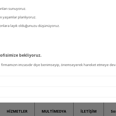
anları sunuyoruz.
i yaşamlar planlıyoruz.
a; onlara layık olduğunuzu düşünüyoruz.
ofisimize bekliyoruz.
anda firmamızın imzasıdır diye benimseyip, önemseyerek hareket etmeye de
HİZMETLER
MULTİMEDYA
İLETİŞİM
So