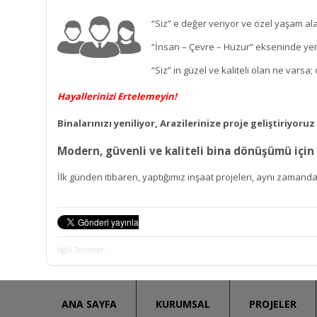
“Siz” e değer veriyor ve özel yaşam al
“İnsan – Çevre – Huzur” ekseninde yen
“Siz” in güzel ve kaliteli olan ne vars
Hayallerinizi Ertelemeyin!
Binalarınızı yeniliyor, Arazilerinize proje geliştiriyoruz
Modern, güvenli ve kaliteli bina dönüşümü için 
İlk günden itibaren, yaptığımız inşaat projeleri, aynı zam
İlgili Terimler :
ANA SAYFA
KURUMSAL
PROJELER